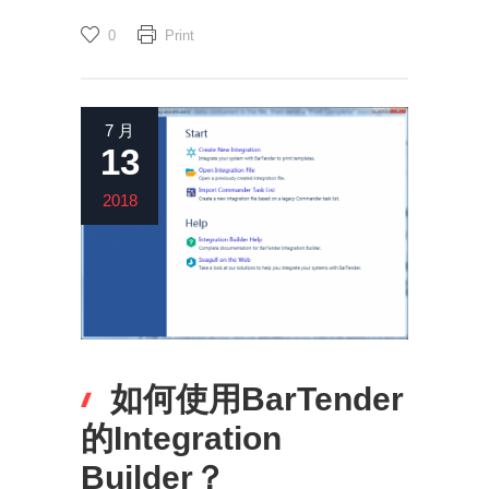
0
Print
7 月
13
2018
如何使用BarTender
的Integration
Builder？