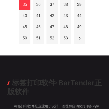
35
36
37
38
39
40
41
42
43
44
45
46
47
48
49
50
51
52
53
标签打印软件·BarTender正
版软件
标签打印软件是企业用于设计、管理和自动化打印条码标