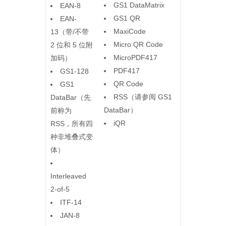
GS1 DataMatrix
EAN-8
GS1 QR
EAN-
MaxiCode
13（带/不带
Micro QR Code
2 位和 5 位附
MicroPDF417
加码）
PDF417
GS1-128
QR Code
GS1
RSS（请参阅 GS1
DataBar（先
DataBar）
前称为
iQR
RSS，所有四
种非堆叠式变
体）
Interleaved
2-of-5
ITF-14
JAN-8