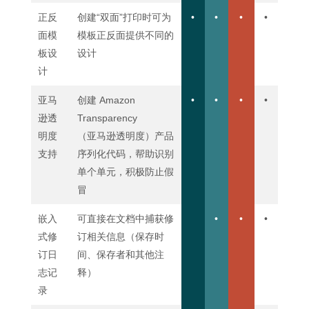
正反
创建“双面”打印时可为
•
•
•
•
面模
模板正反面提供不同的
板设
设计
计
亚马
创建 Amazon
•
•
•
•
逊透
Transparency
明度
（亚马逊透明度）产品
支持
序列化代码，帮助识别
单个单元，积极防止假
冒
嵌入
可直接在文档中捕获修
•
•
•
式修
订相关信息（保存时
订日
间、保存者和其他注
志记
释）
录