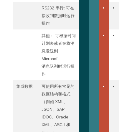
RS232 串行: 可在
•
•
接收到数据时运行
操作
其他： 可根据时间
•
•
计划表或者在将消
息发送到
Microsoft
消息队列时运行操
作
集成数据
可使用所有常见的
•
•
数据结构和格式
（例如 XML、
JSON、SAP
IDOC、Oracle
XML、ASCII 和