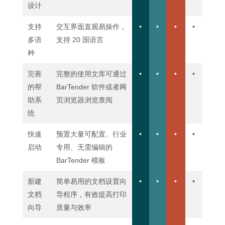
设计
支持
交互界面直观易操作，
•
•
•
•
多语
支持 20 国语言
种
完善
完整的使用文库可通过
•
•
•
•
的帮
BarTender 软件或者网
助系
页浏览器浏览查阅
统
快速
预置大量可配置、行业
•
•
•
•
启动
专用、无需编辑的
BarTender 模板
新建
简单易用的文档设置向
•
•
•
•
文档
导程序，有效提高打印
向导
质量与效率