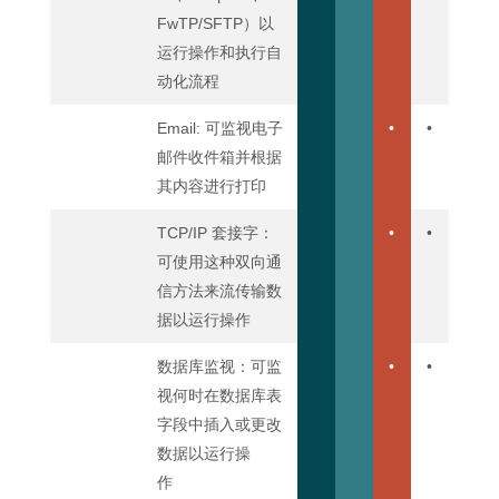
FwTP/SFTP）以
运行操作和执行自
动化流程
Email: 可监视电子
•
•
邮件收件箱并根据
其内容进行打印
TCP/IP 套接字：
•
•
可使用这种双向通
信方法来流传输数
据以运行操作
数据库监视：可监
•
•
视何时在数据库表
字段中插入或更改
数据以运行操
作