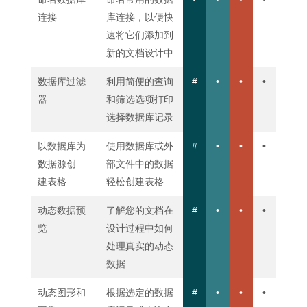
连接
库连接，以便快
速将它们添加到
新的文档设计中
数据库过滤
利用简便的查询
#
•
•
•
器
和筛选选项打印
选择数据库记录
以数据库为
使用数据库或外
#
•
•
•
数据源创
部文件中的数据
建表格
轻松创建表格
动态数据预
了解您的文档在
#
•
•
•
览
设计过程中如何
处理真实的动态
数据
动态图形和
根据选定的数据
#
•
•
•