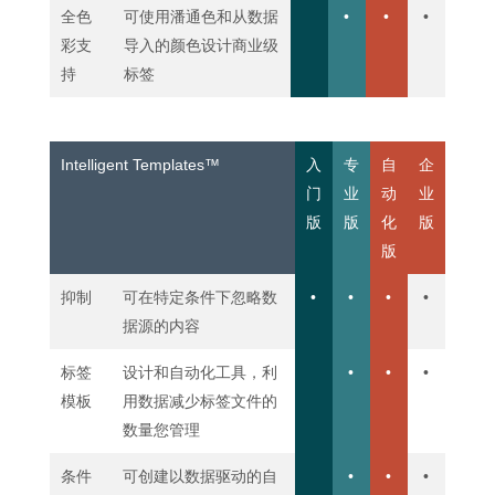
全色
可使用潘通色和从数据
•
•
•
彩支
导入的颜色设计商业级
持
标签
Intelligent Templates™
入
专
自
企
门
业
动
业
版
版
化
版
版
抑制
可在特定条件下忽略数
•
•
•
•
据源的内容
标签
设计和自动化工具，利
•
•
•
模板
用数据减少标签文件的
数量您管理
条件
可创建以数据驱动的自
•
•
•