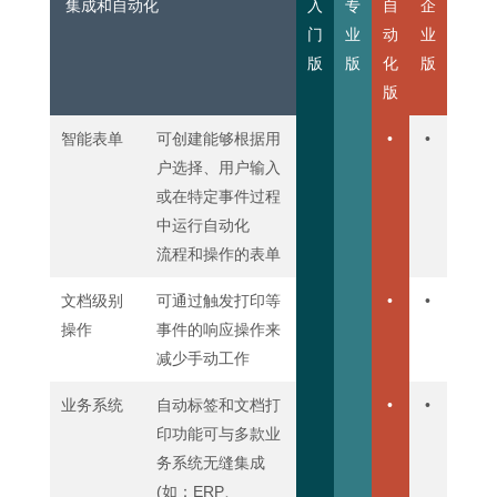
集成和自动化
入
专
自
企
门
业
动
业
版
版
化
版
版
智能表单
可创建能够根据用
•
•
户选择、用户输入
或在特定事件过程
中运行自动化
流程和操作的表单
文档级别
可通过触发打印等
•
•
操作
事件的响应操作来
减少手动工作
业务系统
自动标签和文档打
•
•
印功能可与多款业
务系统无缝集成
(如：ERP、