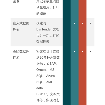
图像
库记录或查询自
动生成用于打印
的图像
嵌入式数据
创建与
•
•
•
库表
BarTender 文档
设计㇐起运行的
数据库表
高级数据库
将文档设计连接
•
•
•
连通
到20多种外部数
据源，如SAP、
Oracle、MS
SQL、Azure
SQL、XML、
data
Builder、文本文
件等，实现动态