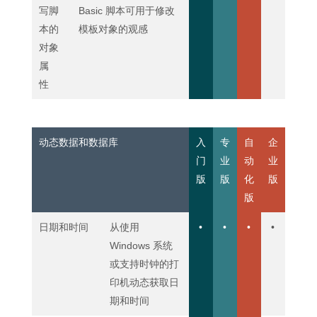
写脚
Basic 脚本可用于修改
本的
模板对象的观感
对象
属
性
动态数据和数据库
入
专
自
企
门
业
动
业
版
版
化
版
版
日期和时间
从使用
•
•
•
•
Windows 系统
或支持时钟的打
印机动态获取日
期和时间