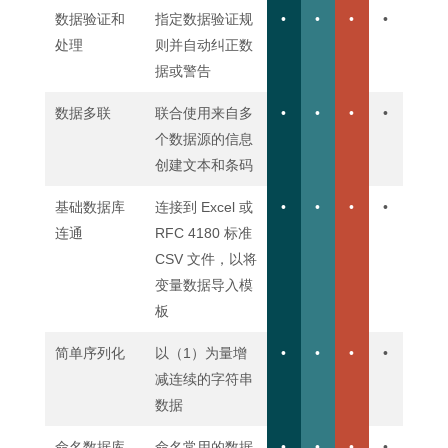
数据验证和
指定数据验证规
•
•
•
•
处理
则并自动纠正数
据或警告
数据多联
联合使用来自多
•
•
•
•
个数据源的信息
创建文本和条码
基础数据库
连接到 Excel 或
•
•
•
•
连通
RFC 4180 标准
CSV 文件，以将
变量数据导入模
板
简单序列化
以（1）为量增
•
•
•
•
减连续的字符串
数据
命名数据库
命名常用的数据
•
•
•
•