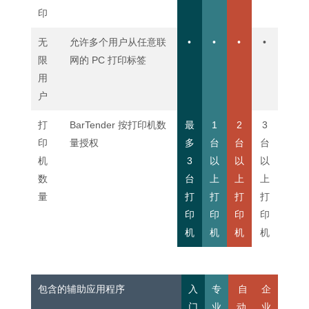
印
无
允许多个用户从任意联
•
•
•
•
限
网的 PC 打印标签
用
户
打
BarTender 按打印机数
最
1
2
3
印
量授权
多
台
台
台
机
3
以
以
以
数
台
上
上
上
量
打
打
打
打
印
印
印
印
机
机
机
机
包含的辅助应用程序
入
专
自
企
门
业
动
业