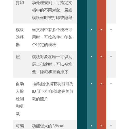
打印
动处理规则，可指定文
档中的不同对象、层或
模板何时被打印或隐藏
模板
当文档中有多个模板可
•
•
•
选择
用时，可按条件打印某
器
个特定的模板
层
模板对象在唯㇐可识别
•
•
•
层上创建时，可以被堆
叠、隐藏和重新排序
自动
自动图像捕获功能可为
•
•
•
人脸
ID 证卡打印创建完美剪
检测
裁的照片
和剪
裁
可编
功能强大的 Visual
•
•
•