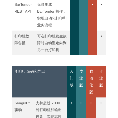
BarTender
无缝集成
•
•
REST API
BarTender 操作，
实现自动化打印和
业务流程
打印机故
可在打印机发生故
•
障备援
障时自动重定向到
另㇐台打印机
打印，编码和导出
入
专
自
企
门
业
动
业
版
版
化
版
版
Seagull™
支持超过 7000
•
•
•
•
驱动
种打印机和输出
设备，实现高性