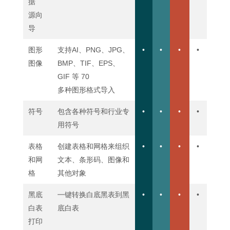
据
源向
导
图形
支持AI、PNG、JPG、
•
•
•
•
图像
BMP、TIF、EPS、
GIF 等 70
多种图形格式导入
符号
包含各种符号和行业专
•
•
•
•
用符号
表格
创建表格和网格来组织
•
•
•
•
和网
文本、条形码、图像和
格
其他对象
黑底
㇐键转换白底黑表到黑
•
•
•
•
白表
底白表
打印