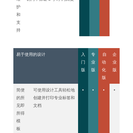
护
和
支
持
易于使用的设计
入
专
自
企
门
业
动
业
版
版
化
版
版
简便
可使用设计工具轻松地
•
•
•
•
的所
创建并打印专业标签和
见即
文档
所得
模
板