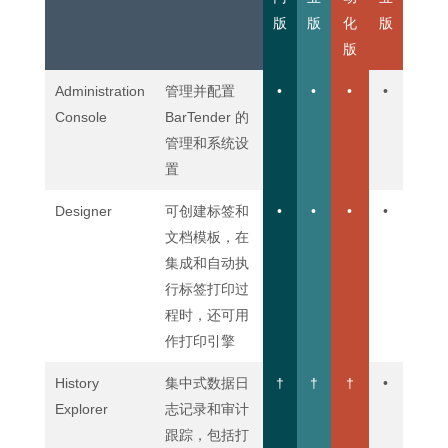
版
版
化
版
版
Administration
管理并配置
•
•
•
•
Console
BarTender 的
管理和系统设
置
Designer
可创建标签和
•
•
•
•
文档模板，在
集成和自动执
行标签打印过
程时，还可用
作打印引擎
History
集中式数据日
†
†
†
•
Explorer
志记录和审计
跟踪，包括打