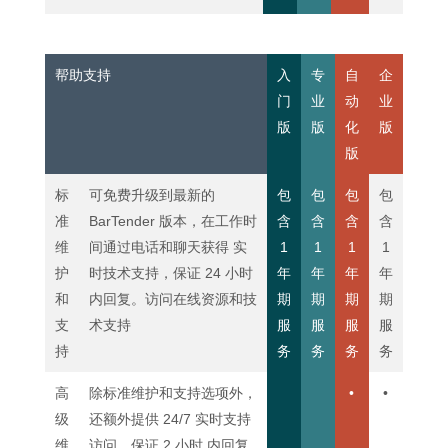
帮助支持
入
专
自
企
门
业
动
业
版
版
化
版
版
标
可免费升级到最新的
包
包
包
包
准
BarTender 版本，在工作时
含
含
含
含
维
间通过电话和聊天获得 实
1
1
1
1
护
时技术支持，保证 24 小时
年
年
年
年
和
内回复。访问在线资源和技
期
期
期
期
支
术支持
服
服
服
服
持
务
务
务
务
高
除标准维护和支持选项外，
•
•
级
还额外提供 24/7 实时支持
维
访问，保证 2 小时 内回复