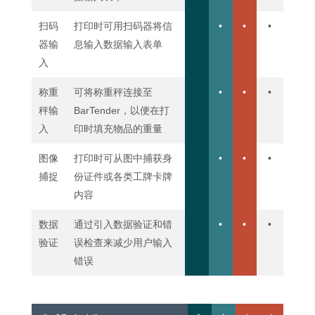
扫码
打印时可用扫码器将信
•
•
•
器输
息输入数据输入表单
入
称重
可将称重秤连接至
•
•
•
秤输
BarTender，以便在打
入
印时填充物品的重量
图像
打印时可从图中捕获身
•
•
•
捕捉
份证件或各类工牌卡牌
内容
数据
通过引入数据验证和错
•
•
•
验证
误检查来减少用户输入
错误