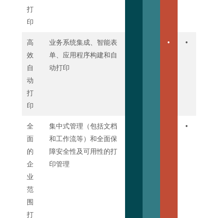
打
印
高
业务系统集成、智能表
•
•
效
单、应用程序构建和自
自
动打印
动
打
印
全
集中式管理（包括文档
•
面
和工作流等）和全面保
的
障安全性及可用性的打
企
印管理
业
范
围
打