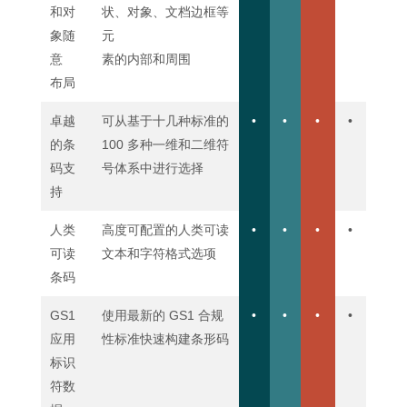
和对
状、对象、文档边框等
象随
元
意
素的内部和周围
布局
卓越
可从基于十几种标准的
•
•
•
•
的条
100 多种㇐维和二维符
码支
号体系中进行选择
持
人类
高度可配置的人类可读
•
•
•
•
可读
文本和字符格式选项
条码
GS1
使用最新的 GS1 合规
•
•
•
•
应用
性标准快速构建条形码
标识
符数