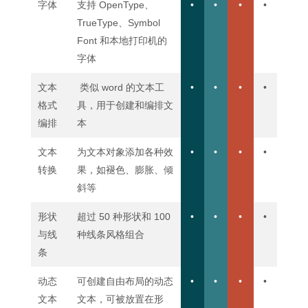
字体
支持 OpenType、
•
•
•
•
TrueType、Symbol
Font 和本地打印机的
字体
文本
类似 word 的文本工
•
•
•
•
格式
具，用于创建和编排文
编排
本
文本
为文本对象添加各种效
•
•
•
•
转换
果，如褪色、膨胀、倾
斜等
形状
超过 50 种形状和 100
•
•
•
•
与线
种线条风格组合
条
动态
可创建自由布局的动态
•
•
•
•
文本
文本，可被放置在形