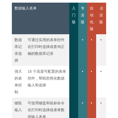
数据输入表单
入
专
自
企
门
业
动
业
版
版
化
版
版
数据
可通过实用的表单控件
•
•
•
库记
在打印时选择或查询正
录选
确的数据库记录
择
强大
15 个高度可配置的表单
•
•
•
的表
控件，帮助您简化数据
单控
输入和选择
制
键鼠
可使用键盘和鼠标命令
•
•
•
输入
在打印时选择或者将数
据输入表单