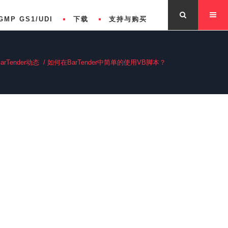
GMP GS1/UDI
下载
支持与购买
arTender动态
/
如何在BarTender中简单的使用VB脚本？
版自动化版企业版功能对比
关于BarTender
s Features Comparison
联系我们
版自动化版企业版功能对比
专业版功能对比