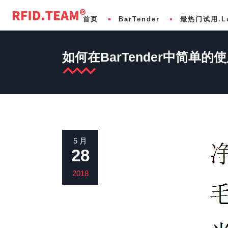
首页
BarTender
最热门试用.L
如何在BarTender中简单的
基础版 Basic
LuckDesign标准版
化学
专业版 Professional
LuckDesign专业版
食品和饮料
自动化版 Automation
LuckDesign企业版
医疗保健
企业版 Enterprise
LuckNext连接全球的下一代打印伙伴
医疗设备
5 月
28
条码管理软件开发 SDK Development
免费使用LuckDesign
制药
多客户、多标签与装箱™ Label Print Syst
供应链
2018
SAP/Oracle/Dynamics集成
零售与RFID
航空