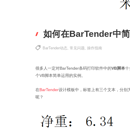
如何在BarTender
BarTender动态
,
常见问题
,
操作指南
很多人一定对BarTender条码打印软件中的
VB脚本
十
个VB脚本简单运用的实例。
在
BarTender
设计模板中，标签上有三个文本，分别为
呢？