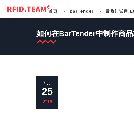
首页
BarTender
最热门试用.L
如何在BarTender中制作
基础版 Basic
LuckDesign标准版
化学
专业版 Professional
LuckDesign专业版
食品和饮料
自动化版 Automation
LuckDesign企业版
医疗保健
企业版 Enterprise
LuckNext连接全球的下一代打印伙伴
医疗设备
7 月
25
条码管理软件开发 SDK Development
免费使用LuckDesign
制药
多客户、多标签与装箱™ Label Print Syst
供应链
2018
SAP/Oracle/Dynamics集成
零售与RFID
航空