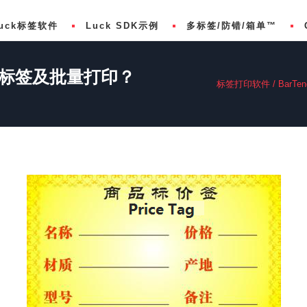
uck标签软件
Luck SDK示例
多标签/防错/箱单™
商品标签及批量打印？
标签打印软件
/
BarTe
欧盟食品过敏原 (FIC) 标签
BarTender 2022专业
Luck SDK下载
FDA 21 CFR Part 11
BarTender 2022 Edition
LuckDesign SDK示例
BarTender 2021
LuckNext SDK示例
BarTender 2021专业
BarTender 2021入门版
em
BarTender 2019
BarTender 2016 技术规格
比较BarTender版本
购买BarTender