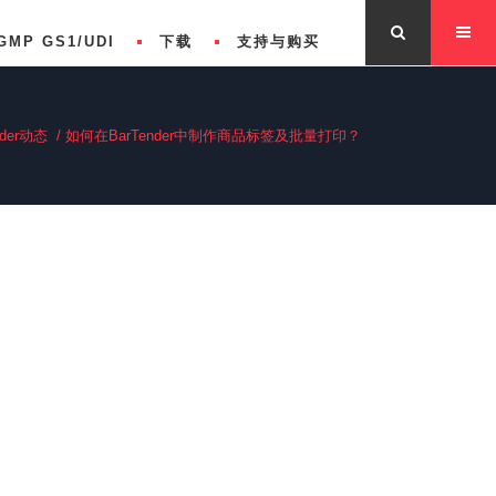
GMP GS1/UDI
下载
支持与购买
nder动态
/
如何在BarTender中制作商品标签及批量打印？
版自动化版企业版功能对比
关于BarTender
s Features Comparison
联系我们
版自动化版企业版功能对比
专业版功能对比