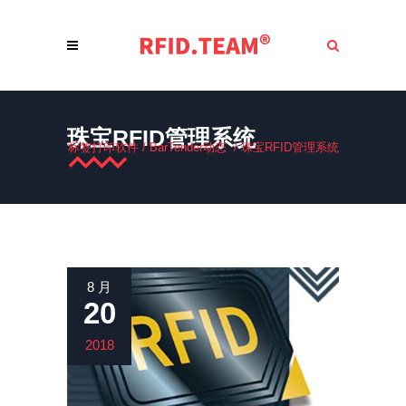
珠宝RFID管理系统
标签打印软件
/
BarTender动态
/
珠宝RFID管理系统
8 月
20
2018