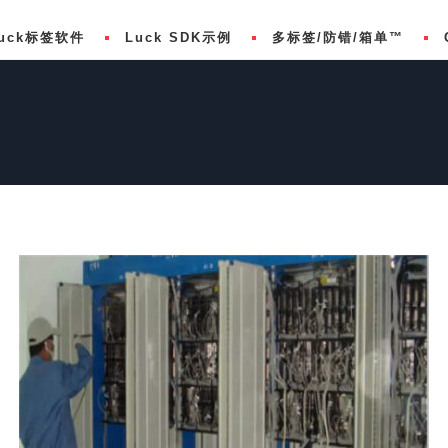
uck标签软件
Luck SDK示例
多标签/防错/箱单™
欧盟食品过敏原 (FIC) 标签
BarTender 2022专业
Luck SDK下载
FDA 21 CFR Part 11
BarTender 2022 Edition
LuckDesign SDK示例
BarTender 2021
LuckNext SDK示例
BarTender 2021专业
BarTender 2021入门版
em
BarTender 2019
BarTender 2016 技术规格
比较BarTender版本
购买BarTender