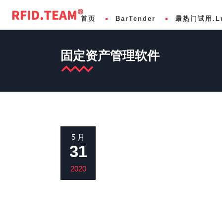
首页
BarTender
最热门试用.L
固定资产管理软件
基础版 Basic
LuckDesign标准版
化学
专业版 Professional
LuckDesign专业版
食品和饮料
自动化版 Automation
LuckDesign企业版
医疗保健
企业版 Enterprise
LuckNext连接全球的下一代打印伙伴
医疗设备
5 月
31
条码管理软件开发 SDK Development
免费使用LuckDesign
制药
多客户、多标签与装箱™ Label Print Syst
供应链
2020
SAP/Oracle/Dynamics集成
零售与RFID
航空