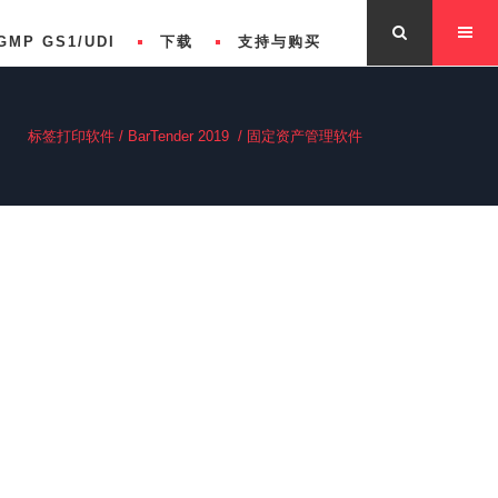
GMP GS1/UDI
下载
支持与购买
标签打印软件
/
BarTender 2019
/
固定资产管理软件
版自动化版企业版功能对比
关于BarTender
s Features Comparison
联系我们
版自动化版企业版功能对比
专业版功能对比