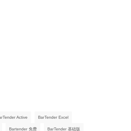
arTender Active
BarTender Excel
Bartender 免费
BarTender 基础版