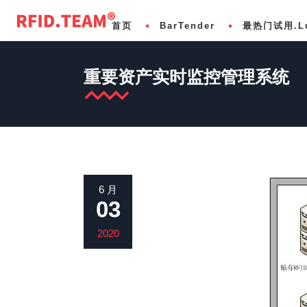
首页
BarTender
最热门试用.L
重要资产实时监控管理系统
基础版 Basic
LuckDesign标准版
化学
专业版 Professional
LuckDesign专业版
食品和饮料
自动化版 Automation
LuckDesign企业版
医疗保健
企业版 Enterprise
LuckNext连接全球的下一代打印伙伴
医疗设备
6 月
03
条码管理软件开发 SDK Development
免费使用LuckDesign
制药
多客户、多标签与装箱™ Label Print Syst
供应链
2020
SAP/Oracle/Dynamics集成
零售与RFID
航空