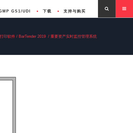
GMP GS1/UDI
下载
支持与购买
打印软件
/
BarTender 2019
/
重要资产实时监控管理系统
版自动化版企业版功能对比
关于BarTender
s Features Comparison
联系我们
版自动化版企业版功能对比
专业版功能对比