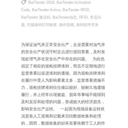
BarTender 2019
,
BarTender Activation
Code
,
BarTender Active
,
BarTender RFID
,
BarTender 激活码
,
BarTender动态
,
RFID
,
常见问
题
,
扫描条码打印标签
,
操作指南
,
条码软件开发
为保证油气井正常安全出产，企业需要对油气井
的安全出产状况守时定点进行巡回查看，及时发
现处理气井在安全出产中存在的问题。 为此也
拟定了相应的巡检挂牌准则，而且不定期地进行
监督查看以促进准则的遵循。因为巡检挂牌准则
在履行中受人为影响要素太多，监督查看措施不
力，巡检挂牌准则往往难以较好、较耐久地遵循
履行，井上经常出现被盗、损坏等事端不能得到
及时反应和处理的问题，形成较大的经济损失，
影响安全出产运转。 一起因为现场设备运转状
况是靠人工巡视和记载来完结数据收集和处理
的，因而，数据收集的好坏首要依赖于工人的作