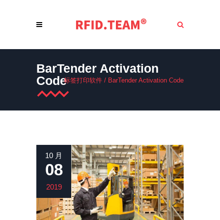
BarTender Activation
Code
标签打印软件
/
BarTender Activation Code
10 月
08
2019