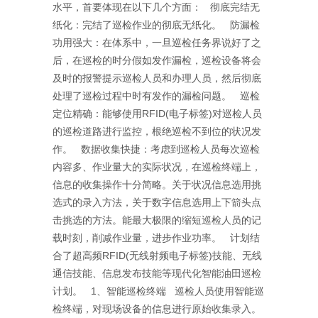
水平，首要体现在以下几个方面： 彻底完结无
纸化：完结了巡检作业的彻底无纸化。 防漏检
功用强大：在体系中，一旦巡检任务界说好了之
后，在巡检的时分假如发作漏检，巡检设备将会
及时的报警提示巡检人员和办理人员，然后彻底
处理了巡检过程中时有发作的漏检问题。 巡检
定位精确：能够使用RFID(电子标签)对巡检人员
的巡检道路进行监控，根绝巡检不到位的状况发
作。 数据收集快捷：考虑到巡检人员每次巡检
内容多、作业量大的实际状况，在巡检终端上，
信息的收集操作十分简略。关于状况信息选用挑
选式的录入方法，关于数字信息选用上下箭头点
击挑选的方法。能最大极限的缩短巡检人员的记
载时刻，削减作业量，进步作业功率。 计划结
合了超高频RFID(无线射频电子标签)技能、无线
通信技能、信息发布技能等现代化智能油田巡检
计划。 1、智能巡检终端 巡检人员使用智能巡
检终端，对现场设备的信息进行原始收集录入。