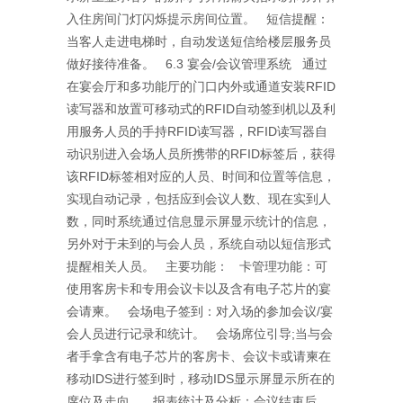
入住房间门灯闪烁提示房间位置。 短信提醒：
当客人走进电梯时，自动发送短信给楼层服务员
做好接待准备。 6.3 宴会/会议管理系统 通过
在宴会厅和多功能厅的门口内外或通道安装RFID
读写器和放置可移动式的RFID自动签到机以及利
用服务人员的手持RFID读写器，RFID读写器自
动识别进入会场人员所携带的RFID标签后，获得
该RFID标签相对应的人员、时间和位置等信息，
实现自动记录，包括应到会议人数、现在实到人
数，同时系统通过信息显示屏显示统计的信息，
另外对于未到的与会人员，系统自动以短信形式
提醒相关人员。 主要功能： 卡管理功能：可
使用客房卡和专用会议卡以及含有电子芯片的宴
会请柬。 会场电子签到：对入场的参加会议/宴
会人员进行记录和统计。 会场席位引导;当与会
者手拿含有电子芯片的客房卡、会议卡或请柬在
移动IDS进行签到时，移动IDS显示屏显示所在的
席位及走向。 报表统计及分析：会议结束后，