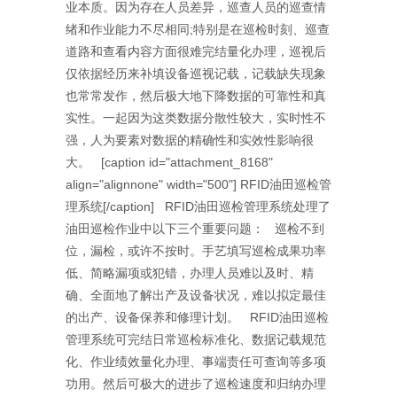
业本质。因为存在人员差异，巡查人员的巡查情
绪和作业能力不尽相同;特别是在巡检时刻、巡查
道路和查看内容方面很难完结量化办理，巡视后
仅依据经历来补填设备巡视记载，记载缺失现象
也常常发作，然后极大地下降数据的可靠性和真
实性。一起因为这类数据分散性较大，实时性不
强，人为要素对数据的精确性和实效性影响很
大。 [caption id="attachment_8168"
align="alignnone" width="500"] RFID油田巡检管
理系统[/caption] RFID油田巡检管理系统处理了
油田巡检作业中以下三个重要问题： 巡检不到
位，漏检，或许不按时。手艺填写巡检成果功率
低、简略漏项或犯错，办理人员难以及时、精
确、全面地了解出产及设备状况，难以拟定最佳
的出产、设备保养和修理计划。 RFID油田巡检
管理系统可完结日常巡检标准化、数据记载规范
化、作业绩效量化办理、事端责任可查询等多项
功用。然后可极大的进步了巡检速度和归纳办理