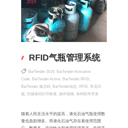
2019
RFID气瓶管理系统
BarTender 2019
,
BarTender Activation
Code
,
BarTender Active
,
BarTender RFID
,
BarTender 激活码
,
BarTender动态
,
RFID
,
常见问
题
,
扫描条码打印标签
,
操作指南
,
条码软件开发
随着人民生活水平的提高，液化石油气瓶使用数
量也急剧增多。而液化石油气存在着使用范围
广、数量多、流动性大和使用环境恶劣、监管手