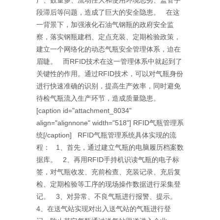
段滞后等问题，造成了巨大的安全隐患。 在这
一背景下，加强液化石油气钢瓶的政府安全监
察，落实钢瓶建档、定点充装、定期检验政策，
建立一个网络化的动态气瓶安全管理体系，迫在
眉睫。 而RFID技术在这一管理体系中就起到了
关键性的作用。通过RFID技术，可以对气瓶身份
进行快速准确的识别，提高生产效率，同时避免
待检气瓶流入生产环节，造成质量隐患。
[caption id="attachment_8034"
align="alignnone" width="518"] RFID气瓶管理系
统[/caption] RFID气瓶管理系统具体实现的流
程： 1、首先，通过建立气瓶的电脑履历档案数
据库。 2、再用RFID手持机识读气瓶的电子标
签，对气瓶收发、充前检查、充装记录、充后复
检、定期检验等工序的现场操作数据进行采集登
记。 3、对异常、不良气瓶进行报警、提示。
4、在送气站实现对出入送气站的气瓶进行登