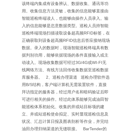
该终端内集成有设备辨认、数据收集、通讯等功
用。收集信息方法灵敏，收集的信息能够直接由
智能巡检终端读人，也能够由操作人员录入。输
入的信息能够是恣意数据类型。巡检人员持智能
巡检终端现场扫描读取设备超高频RFID标签，在
正确获取到设备超高频RFID信息后答应接纳现场
数据。录入的数据时，现场智能巡检终端具有数
据判别功用，能够依据现场的条件直接输入或主
动读入。现场收集数据可经过3G/4G或WI-FI无
线网络方法、有线方法回传收集数据至巡检数据
库服务器。 2、巡检办理渠道 巡检办理软件选
用B/S结构，客户端计算机无需装置软件，直接
拜访指定的服务器，经过用户名和暗码验证后即
可进行相关的操作。经过此体系能够完成油田智
能巡检体系初始化、收集的井或站目标项的建
立、井或站巡检使命拟定、实时显现巡检信息及
状况、汇总计算日报及图表剖析等作业，并完结
油田办理归纳渠道的无缝联接。 BarTender的