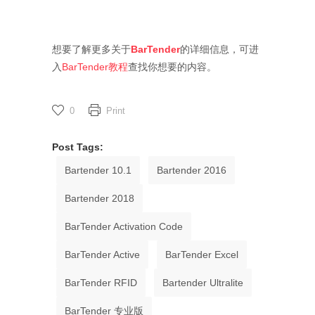
想要了解更多关于
BarTender
的详细信息，可进
入
BarTender教程
查找你想要的内容。
0
Print
Post Tags:
Bartender 10.1
Bartender 2016
Bartender 2018
BarTender Activation Code
BarTender Active
BarTender Excel
BarTender RFID
Bartender Ultralite
BarTender 专业版