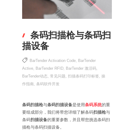
条码扫描枪与条码扫
描设备
BarTender Activation Code
,
BarTender
Active
,
BarTender RFID
,
BarTender 激活码
,
BarTender动态
,
常见问题
,
扫描条码打印标签
,
操
作指南
,
条码软件开发
条码扫描枪
与
条码扫描设备
是使用
条码系统
的重
要组成部分，我们将带您详细了解条码
扫描枪
与
条码
扫描设备
的重要参数，并且帮您挑选条码扫
描枪与条码扫描设备。