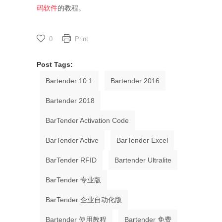
码软件
的教程。
0
Print
Post Tags:
Bartender 10.1
Bartender 2016
Bartender 2018
BarTender Activation Code
BarTender Active
BarTender Excel
BarTender RFID
Bartender Ultralite
BarTender 专业版
BarTender 企业自动化版
Bartender 使用教程
Bartender 免费