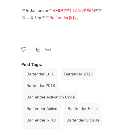
更多BarTender的
RFID智慧门店管理系统
的方
法，请大家关注
BarTender教程
。
0
Print
Post Tags:
Bartender 10.1
Bartender 2016
Bartender 2018
BarTender Activation Code
BarTender Active
BarTender Excel
BarTender RFID
Bartender Ultralite