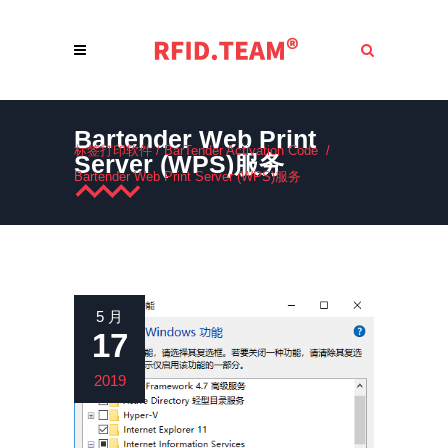
Bartender Web Print
标签打印软件
/
BarTender Activation Code
/
Server (WPS)服务
Bartender Web Print Server (WPS)服务
5 月
17
2019