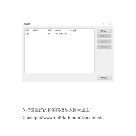
3.把设置好的标签模板放入目录里面
C:\inetpub\wwwroot\Bartender\Documents