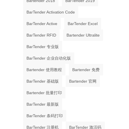
Bartender 2018
BarTender 2019
BarTender Activation Code
BarTender Active
BarTender Excel
BarTender RFID
Bartender Ultralite
BarTender 专业版
BarTender 企业自动化版
Bartender 使用教程
Bartender 免费
BarTender 基础版
Bartender 官网
Bartender 批量打印
BarTender 最新版
BarTender 条码打印
BarTender 注册机
BarTender 激活码